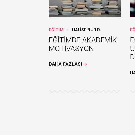
EĞİTİM
HALİSE NUR D.
E
EĞİTİMDE AKADEMİK
E
MOTİVASYON
U
D
DAHA FAZLASI
D