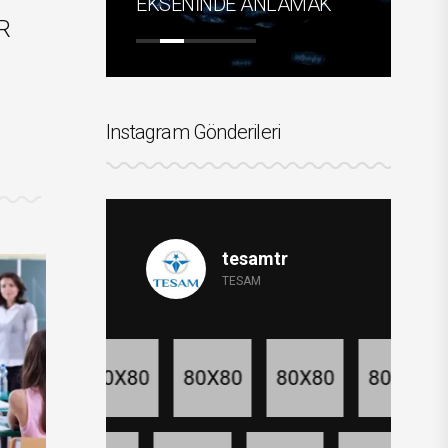
MI
EKSENİNDE ANLAMAK
RO
R
Instagram Gönderileri
tesamtr
TESAM