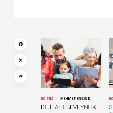
EĞİTİM
MEHMET ENGİN D.
E
DİJİTAL EBEVEYNLİK
S