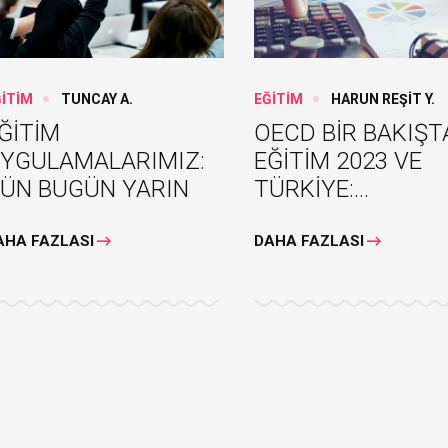
ĞİTİM
TUNCAY A.
EĞİTİM
HARUN REŞİT Y.
ĞİTİM
OECD BİR BAKIŞT
YGULAMALARIMIZ:
EĞİTİM 2023 VE
ÜN BUGÜN YARIN
TÜRKİYE:...
AHA FAZLASI
DAHA FAZLASI