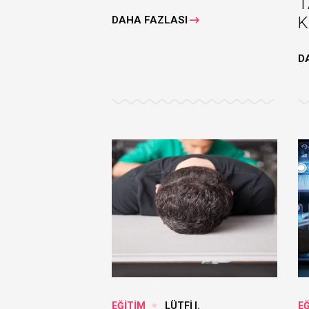
T
K
DAHA FAZLASI
D
EĞİTİM
LÜTFİ I.
E