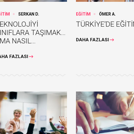
ĞİTİM
SERKAN D.
EĞİTİM
ÖMER A.
EKNOLOJİYİ
TÜRKİYE’DE EĞİT
INIFLARA TAŞIMAK…
MA NASIL...
DAHA FAZLASI
AHA FAZLASI