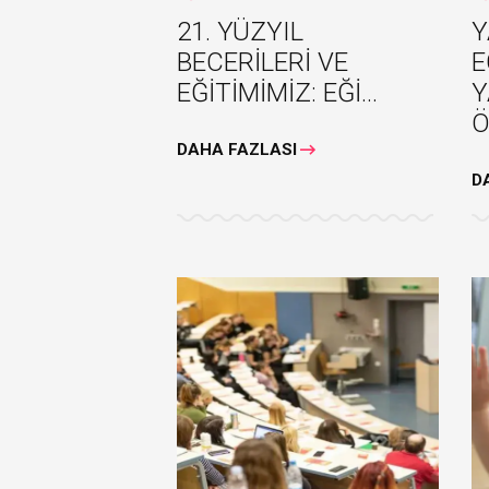
21. YÜZYIL
Y
BECERİLERİ VE
E
EĞİTİMİMİZ: EĞİ...
Y
Ö
DAHA FAZLASI
D