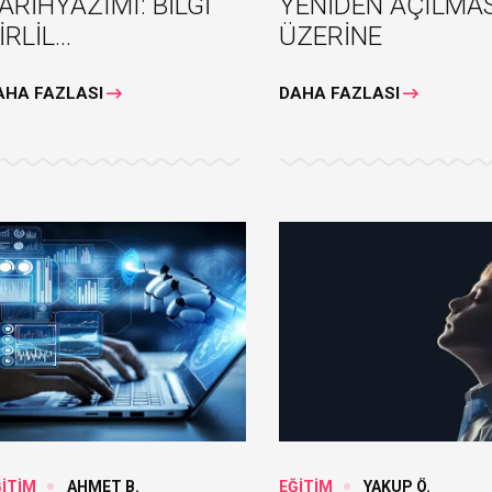
ARİHYAZIMI: BİLGİ
YENİDEN AÇILMA
İRLİL...
ÜZERİNE
AHA FAZLASI
DAHA FAZLASI
FİNANS ENDÜSTRİSİNDE
ENERJİ GÜVENLİĞ
ĞİTİM
AHMET B.
EĞİTİM
YAKUP Ö.