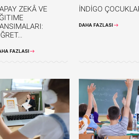
BANKACILIK KRİZİ
ENERJİ KULLANI
APAY ZEKÂ VE
İNDİGO ÇOCUKLA
ĞITIME
ANSIMALARI:
DAHA FAZLASI
ĞRET...
AHA FAZLASI