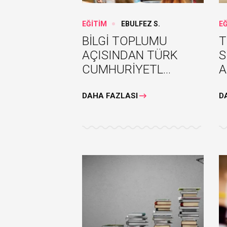
EĞİTİM
EBULFEZ S.
E
BİLGİ TOPLUMU
T
AÇISINDAN TÜRK
S
CUMHURİYETL...
A
DAHA FAZLASI
D