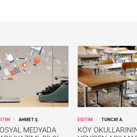
ĞİTİM
AHMET Ş.
EĞİTİM
TUNCAY A.
OSYAL MEDYADA
KÖY OKULLARINI