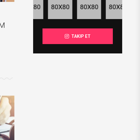
İM
TAKIP ET