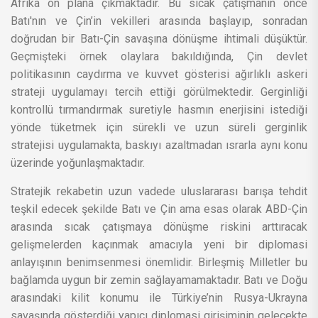
Afrika ön plana çıkmaktadır. Bu sıcak çatışmanın önce
Batı'nın ve Çin’in vekilleri arasında başlayıp, sonradan
doğrudan bir Batı-Çin savaşına dönüşme ihtimali düşüktür.
Geçmişteki örnek olaylara bakıldığında, Çin devlet
politikasının caydırma ve kuvvet gösterisi ağırlıklı askeri
strateji uygulamayı tercih ettiği görülmektedir. Gerginliği
kontrollü tırmandırmak suretiyle hasmın enerjisini istediği
yönde tüketmek için sürekli ve uzun süreli gerginlik
stratejisi uygulamakta, baskıyı azaltmadan ısrarla aynı konu
üzerinde yoğunlaşmaktadır.
Stratejik rekabetin uzun vadede uluslararası barışa tehdit
teşkil edecek şekilde Batı ve Çin ama esas olarak ABD-Çin
arasında sıcak çatışmaya dönüşme riskini arttıracak
gelişmelerden kaçınmak amacıyla yeni bir diplomasi
anlayışının benimsenmesi önemlidir. Birleşmiş Milletler bu
bağlamda uygun bir zemin sağlayamamaktadır. Batı ve Doğu
arasındaki kilit konumu ile Türkiye’nin Rusya-Ukrayna
savaşında gösterdiği yapıcı diplomasi girişiminin gelecekte