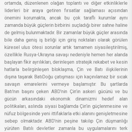
ortamda, düzenlenen olağan toplantı ve diğer etkinliklerle
liderleri bir araya getiren fırsatlar sağlaması açısından
önemini korumakta, ancak bu çok taraflı kurumlar aynı
zamanda büyük güçlerin birbirini suçladığı birer sahne haline
de gelmiş bulunmaktadır. Bir zamanlar büyük güçler arasında
bile daha geniş iş birliği için giriş noktaları olarak görülen
küresel ulus ötesi sorunlar artık tamamen siyasileştirilmiş,
özellikle Rusya-Ukrayna savaşı nedeniyle hemen her alanda
başlayan fikir ayrılıkları, derinleşen stratejik rekabet ve kesin
hatlarla belirginleşen bloklaşma, Çin ve Batı ilişkilerinin
dışına taşarak BatıDoğu çatışması için kaçınılamaz bir sıcak
savaşın emarelerini vermeye başlamıştır. Bu şartlarda
Batı'nın başını çeken ABD’nin Çin’in askeri gücünü ve bu
gücün arkasındaki ekonomik dinamizmi hedef alan
politikaları, aslında siyasi bağlamda Çin’in güçlenmesine ve
nüfuz bölgesinde yeni ittifaklarla etki alanını genişletmesine
sebep olmaktadır. ABD’nin peşine takılıp Çin düşmanlığı
yürüten Batılı devletler zamanla bu uygulamalarını terk