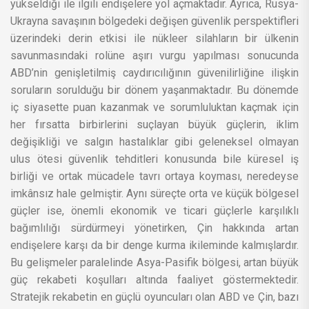
yükseldiği ile ilgili endişelere yol açmaktadır. Ayrıca, Rusya-
Ukrayna savaşının bölgedeki değişen güvenlik perspektifleri
üzerindeki derin etkisi ile nükleer silahların bir ülkenin
savunmasındaki rolüne aşırı vurgu yapılması sonucunda
ABD’nin genişletilmiş caydırıcılığının güvenilirliğine ilişkin
soruların sorulduğu bir dönem yaşanmaktadır. Bu dönemde
iç siyasette puan kazanmak ve sorumluluktan kaçmak için
her fırsatta birbirlerini suçlayan büyük güçlerin, iklim
değişikliği ve salgın hastalıklar gibi geleneksel olmayan
ulus ötesi güvenlik tehditleri konusunda bile küresel iş
birliği ve ortak mücadele tavrı ortaya koyması, neredeyse
imkânsız hale gelmiştir. Aynı süreçte orta ve küçük bölgesel
güçler ise, önemli ekonomik ve ticari güçlerle karşılıklı
bağımlılığı sürdürmeyi yönetirken, Çin hakkında artan
endişelere karşı da bir denge kurma ikileminde kalmışlardır.
Bu gelişmeler paralelinde Asya-Pasifik bölgesi, artan büyük
güç rekabeti koşulları altında faaliyet göstermektedir.
Stratejik rekabetin en güçlü oyuncuları olan ABD ve Çin, bazı