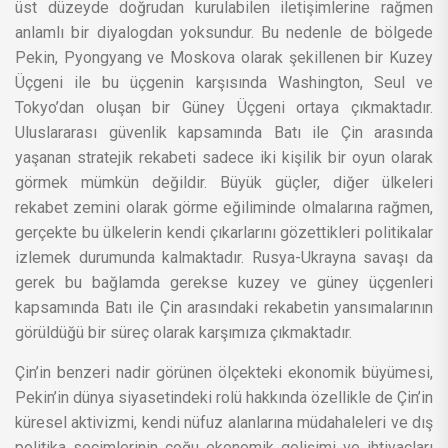
üst düzeyde doğrudan kurulabilen iletişimlerine rağmen
anlamlı bir diyalogdan yoksundur. Bu nedenle de bölgede
Pekin, Pyongyang ve Moskova olarak şekillenen bir Kuzey
Üçgeni ile bu üçgenin karşısında Washington, Seul ve
Tokyo’dan oluşan bir Güney Üçgeni ortaya çıkmaktadır.
Uluslararası güvenlik kapsamında Batı ile Çin arasında
yaşanan stratejik rekabeti sadece iki kişilik bir oyun olarak
görmek mümkün değildir. Büyük güçler, diğer ülkeleri
rekabet zemini olarak görme eğiliminde olmalarına rağmen,
gerçekte bu ülkelerin kendi çıkarlarını gözettikleri politikalar
izlemek durumunda kalmaktadır. Rusya-Ukrayna savaşı da
gerek bu bağlamda gerekse kuzey ve güney üçgenleri
kapsamında Batı ile Çin arasındaki rekabetin yansımalarının
görüldüğü bir süreç olarak karşımıza çıkmaktadır.
Çin’in benzeri nadir görünen ölçekteki ekonomik büyümesi,
Pekin’in dünya siyasetindeki rolü hakkında özellikle de Çin’in
küresel aktivizmi, kendi nüfuz alanlarına müdahaleleri ve dış
politika seçimlerinin çoğu ekonomik gelişimi ve ihtiyaçları