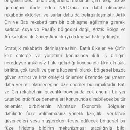
belgelerindeki tehdit değerlendirmesinde Çin’i rakip olarak
gördüğünü ifade eden NATO’nun da dahil olmasıyla
rekabetin aktörleri ve saflar daha da belirginleşmiştir. Artık
Çin ve Batı rekabeti tam bir bloklaşma eğilimine girerek,
sadece Asya ve Pasifik bölgesini değil, Arktik Bölge ve
Afrika kıtası ile Güney Amerika’yı da kapsar hale gelmiştir.
Stratejik rekabetin derinleşmesinin, Batılı ülkeler ve Çin’in
kriz önleme ve yönetimi konusunda ikili iş birliğini
neredeyse imkânsız hale getirdiği konusunda fikir olmakla
birlikte, çok taraflı ve geniş kapsamlı olarak, bölgesel bazda
güven artırıcı ve kriz önleyici önlemler üzerinde çalışmanın
daha verimli olabileceğine dair öneriler bulunmaktadır. Batı
ve Çin rekabetinin güvenlik boyutunda çok önemli bir yer
tutan balistik füze denemeleri konusunda alınabilecek bu tür
önlemler, birbirlerinin Münhasır Ekonomik Bölgeleri
dahilinde füze atılmamasına yönelik karşılıklı verilecek
güvenceleri veya müştereken tesis edilecek bölgesel bir
füze fırlatma bildirim mekanizması aracılığıyla bilgi