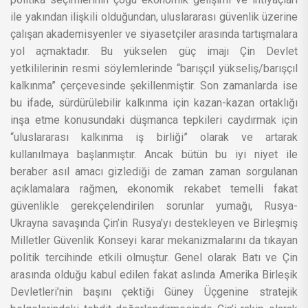
ile yakından ilişkili olduğundan, uluslararası güvenlik üzerine
çalışan akademisyenler ve siyasetçiler arasında tartışmalara
yol açmaktadır. Bu yükselen güç imajı Çin Devlet
yetkililerinin resmi söylemlerinde “barışçıl yükseliş/barışçıl
kalkınma” çerçevesinde şekillenmiştir. Son zamanlarda ise
bu ifade, sürdürülebilir kalkınma için kazan-kazan ortaklığı
inşa etme konusundaki düşmanca tepkileri caydırmak için
“uluslararası kalkınma iş birliği” olarak ve artarak
kullanılmaya başlanmıştır. Ancak bütün bu iyi niyet ile
beraber asıl amacı gizlediği de zaman zaman sorgulanan
açıklamalara rağmen, ekonomik rekabet temelli fakat
güvenlikle gerekçelendirilen sorunlar yumağı, Rusya-
Ukrayna savaşında Çin’in Rusya’yı destekleyen ve Birleşmiş
Milletler Güvenlik Konseyi karar mekanizmalarını da tıkayan
politik tercihinde etkili olmuştur. Genel olarak Batı ve Çin
arasında olduğu kabul edilen fakat aslında Amerika Birleşik
Devletleri’nin başını çektiği Güney Üçgenine stratejik