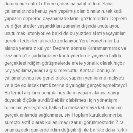
durumunu kontrol ettirme çabasına şahit oldum. Saha
çalışmalarında henüz yeni yapılmış olan binaların, tek katlı
yapıların depreme dayanamadıklarını gözlemledim. Deprem
ve diğer afetler yaşandıkları zamanın dışında unutuluyor,
unutulmak isteniyor ve belki de bu yüzden afeti yaşayanlar
gerekli tedbirleri almakta zorlanıyor. Yerel yönetimler bu
alanda yetersiz kalıyor. Deprem sonrası Kahramanmaraş ve
Gaziantep’te çadırlarda ve konteynerlerde yaşayan halkla
gerçekleştirdiğim görüşmelerde afete yönelik olarak hiçbir
şey yapılamayacağı algısı mevcuttu. Kentsel dönüşüm
çalışmalarında ise genel olarak yapının yenilenme maliyeti
ve elde edilecek rant üzerine diyaloglar gerçekleşmekteydi.
Bu temel algıların sonraki nesillerin yaşam alanına saygı
duyacak ölçüde sürdürülebilir olabilmesi için yönetişim
bilincinin yerleşmesi, halkın bu mekanizmaya katılmasının
gerçek anlamda sağlanması, sivil toplum kuruluşlarının bu
süreçte aktif olarak kullanılması zaruri görünmektedir. Zira
önümüzdeki günlerde iklim değişikliği ile birlikte daha farklı