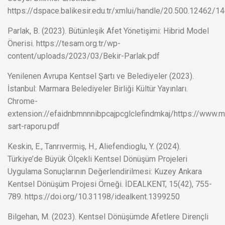
https://dspace.balikesir.edu.tr/xmlui/handle/20.500.12462/
Parlak, B. (2023). Bütünleşik Afet Yönetişimi: Hibrid Model
Önerisi. https://tesam.org.tr/wp-
content/uploads/2023/03/Bekir-Parlak.pdf
Yenilenen Avrupa Kentsel Şartı ve Belediyeler (2023).
İstanbul: Marmara Belediyeler Birliği Kültür Yayınları.
Chrome-
extension://efaidnbmnnnibpcajpcglclefindmkaj/https://www.m
sart-raporu.pdf
Keskin, E., Tanrıvermiş, H., Aliefendioglu, Y. (2024).
Türkiye’de Büyük Ölçekli Kentsel Dönüşüm Projeleri
Uygulama Sonuçlarının Değerlendirilmesi: Kuzey Ankara
Kentsel Dönüşüm Projesi Örneği. İDEALKENT, 15(42), 755-
789. https://doi.org/10.31198/idealkent.1399250
Bilgehan, M. (2023). Kentsel Dönüşümde Afetlere Dirençli