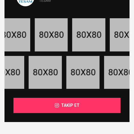
TESAM
TAKİP ET