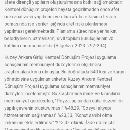
afete dirençli yapıların oluşturulmasına katkı sağlamaktadır.
Kentsel dönüşüm projeleri hayata geçirilmeden önce afet
riski analizinin yapılması ve olası afetin etkisinin tespiti
sonrasında ise veriler ışığında afet riski planlaması
yapılması gerekmektedir. Planlama sürecinde yer halkın,
belediyelerin, uzmanların, sivil toplum kuruluşlarının vb.
katılımı önemsenmelidir (Bilgehan, 2023: 292-294).
Kuzey Ankara Girişi Kentsel Dönüşüm Projesi uygulama
sonuçlarının memnuniyet düzeylerinin ölçülmesi
araştırmalara konu olmuştur. Bu doğrultuda 540 kişi ve kurum
yöneticisine uygulanan ankette Kuzey Ankara Kentsel
Dönüşüm Projesi uygulama sonuçlarının memnuniyet
düzeyleri incelenmiştir. Bu araştırmada malik ve kiracıların
memnuniyet gerekçeleri; “Peyzaj açısından daha düzenli bir
yapılı çevrenin oluşturulması” %48,29, “Sosyal altyapı
hizmetlerinin sağlanması” %23,33, “Konut sahibi olma
imkânının elde edilmesi” %13,33 olarak ifade edilmiştir.
Memnuniyetsizlik gerekçeleri ise “İnşaat işçiliğinin kötü