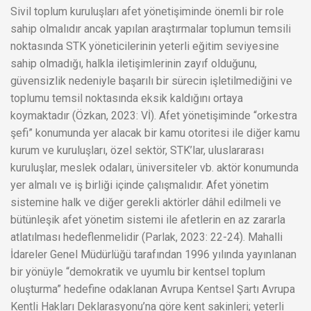
Sivil toplum kuruluşları afet yönetişiminde önemli bir role
sahip olmalıdır ancak yapılan araştırmalar toplumun temsili
noktasında STK yöneticilerinin yeterli eğitim seviyesine
sahip olmadığı, halkla iletişimlerinin zayıf olduğunu,
güvensizlik nedeniyle başarılı bir sürecin işletilmediğini ve
toplumu temsil noktasında eksik kaldığını ortaya
koymaktadır (Özkan, 2023: Vİ). Afet yönetişiminde “orkestra
şefi” konumunda yer alacak bir kamu otoritesi ile diğer kamu
kurum ve kuruluşları, özel sektör, STK’lar, uluslararası
kuruluşlar, meslek odaları, üniversiteler vb. aktör konumunda
yer almalı ve iş birliği içinde çalışmalıdır. Afet yönetim
sistemine halk ve diğer gerekli aktörler dâhil edilmeli ve
bütünleşik afet yönetim sistemi ile afetlerin en az zararla
atlatılması hedeflenmelidir (Parlak, 2023: 22-24). Mahalli
İdareler Genel Müdürlüğü tarafından 1996 yılında yayınlanan
bir yönüyle “demokratik ve uyumlu bir kentsel toplum
oluşturma” hedefine odaklanan Avrupa Kentsel Şartı Avrupa
Kentli Hakları Deklarasyonu’na göre kent sakinleri; yeterli