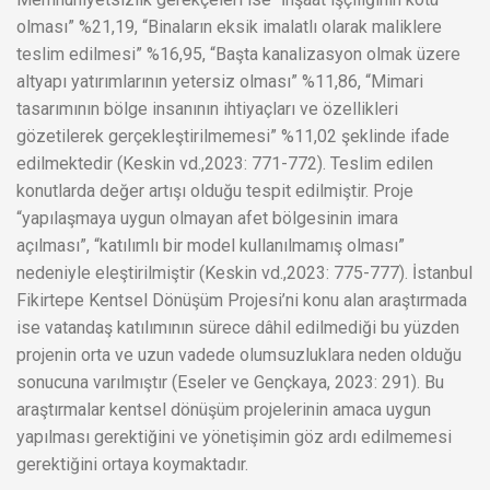
olması” %21,19, “Binaların eksik imalatlı olarak maliklere
teslim edilmesi” %16,95, “Başta kanalizasyon olmak üzere
altyapı yatırımlarının yetersiz olması” %11,86, “Mimari
tasarımının bölge insanının ihtiyaçları ve özellikleri
gözetilerek gerçekleştirilmemesi” %11,02 şeklinde ifade
edilmektedir (Keskin vd.,2023: 771-772). Teslim edilen
konutlarda değer artışı olduğu tespit edilmiştir. Proje
“yapılaşmaya uygun olmayan afet bölgesinin imara
açılması”, “katılımlı bir model kullanılmamış olması”
nedeniyle eleştirilmiştir (Keskin vd.,2023: 775-777). İstanbul
Fikirtepe Kentsel Dönüşüm Projesi’ni konu alan araştırmada
ise vatandaş katılımının sürece dâhil edilmediği bu yüzden
projenin orta ve uzun vadede olumsuzluklara neden olduğu
sonucuna varılmıştır (Eseler ve Gençkaya, 2023: 291). Bu
araştırmalar kentsel dönüşüm projelerinin amaca uygun
yapılması gerektiğini ve yönetişimin göz ardı edilmemesi
gerektiğini ortaya koymaktadır.