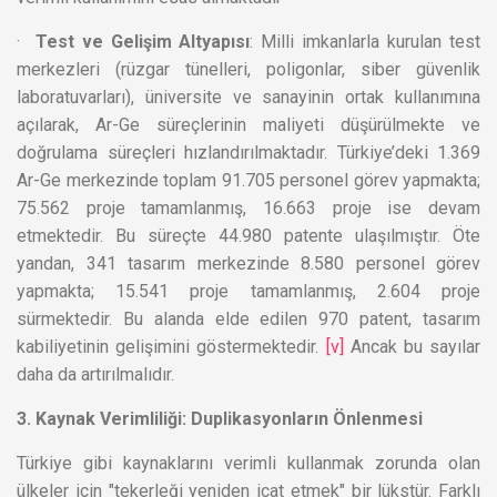
·
Test ve Gelişim Altyapısı
: Milli imkanlarla kurulan test
merkezleri (rüzgar tünelleri, poligonlar, siber güvenlik
laboratuvarları), üniversite ve sanayinin ortak kullanımına
açılarak, Ar-Ge süreçlerinin maliyeti düşürülmekte ve
doğrulama süreçleri hızlandırılmaktadır. Türkiye’deki 1.369
Ar-Ge merkezinde toplam 91.705 personel görev yapmakta;
75.562 proje tamamlanmış, 16.663 proje ise devam
etmektedir. Bu süreçte 44.980 patente ulaşılmıştır. Öte
yandan, 341 tasarım merkezinde 8.580 personel görev
yapmakta; 15.541 proje tamamlanmış, 2.604 proje
sürmektedir. Bu alanda elde edilen 970 patent, tasarım
kabiliyetinin gelişimini göstermektedir.
[v]
Ancak bu sayılar
daha da artırılmalıdır.
3. Kaynak Verimliliği: Duplikasyonların Önlenmesi
Türkiye gibi kaynaklarını verimli kullanmak zorunda olan
ülkeler için "tekerleği yeniden icat etmek" bir lükstür. Farklı