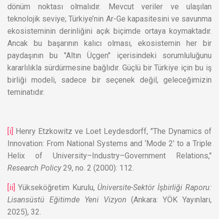
dönüm noktası olmalıdır. Mevcut veriler ve ulaşılan
teknolojik seviye; Türkiye’nin Ar-Ge kapasitesini ve savunma
ekosisteminin derinliğini açık biçimde ortaya koymaktadır.
Ancak bu başarının kalıcı olması, ekosistemin her bir
paydaşının bu "Altın Üçgen" içerisindeki sorumluluğunu
kararlılıkla sürdürmesine bağlıdır. Güçlü bir Türkiye için bu iş
birliği modeli, sadece bir seçenek değil, geleceğimizin
teminatıdır.
[i]
Henry Etzkowitz ve Loet Leydesdorff, "The Dynamics of
Innovation: From National Systems and ‘Mode 2’ to a Triple
Helix of University–Industry–Government Relations,"
Research Policy
29, no. 2 (2000): 112.
[ii]
Yükseköğretim Kurulu,
Üniversite-Sektör İşbirliği Raporu:
Lisansüstü Eğitimde Yeni Vizyon
(Ankara: YÖK Yayınları,
2025), 32.