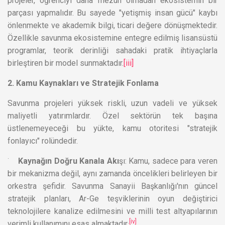
projeler, öğrenciyi daha mezun olmadan ekosistemin bir
parçası yapmalıdır. Bu sayede "yetişmiş insan gücü" kaybı
önlenmekte ve akademik bilgi, ticari değere dönüşmektedir.
Özellikle savunma ekosistemine entegre edilmiş lisansüstü
programlar, teorik derinliği sahadaki pratik ihtiyaçlarla
birleştiren bir model sunmaktadır.
[iii]
2. Kamu Kaynakları ve Stratejik Fonlama
Savunma projeleri yüksek riskli, uzun vadeli ve yüksek
maliyetli yatırımlardır. Özel sektörün tek başına
üstlenemeyeceği bu yükte, kamu otoritesi "stratejik
fonlayıcı" rolündedir.
·
Kaynağın Doğru Kanala Akı
şı: Kamu, sadece para veren
bir mekanizma değil, aynı zamanda öncelikleri belirleyen bir
orkestra şefidir. Savunma Sanayii Başkanlığı'nın güncel
stratejik planları, Ar-Ge teşviklerinin oyun değiştirici
teknolojilere kanalize edilmesini ve milli test altyapılarının
.
[iv]
verimli kullanımını esas almaktadır