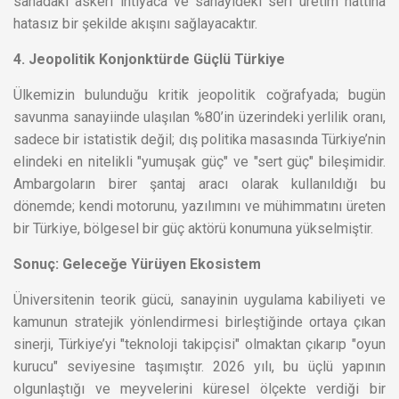
sahadaki askeri ihtiyaca ve sanayideki seri üretim hattına
hatasız bir şekilde akışını sağlayacaktır.
4. Jeopolitik Konjonktürde Güçlü Türkiye
Ülkemizin bulunduğu kritik jeopolitik coğrafyada; bugün
savunma sanayiinde ulaşılan %80’in üzerindeki yerlilik oranı,
sadece bir istatistik değil; dış politika masasında Türkiye’nin
elindeki en nitelikli "yumuşak güç" ve "sert güç" bileşimidir.
Ambargoların birer şantaj aracı olarak kullanıldığı bu
dönemde; kendi motorunu, yazılımını ve mühimmatını üreten
bir Türkiye, bölgesel bir güç aktörü konumuna yükselmiştir.
Sonuç: Geleceğe Yürüyen Ekosistem
Üniversitenin teorik gücü, sanayinin uygulama kabiliyeti ve
kamunun stratejik yönlendirmesi birleştiğinde ortaya çıkan
sinerji, Türkiye’yi "teknoloji takipçisi" olmaktan çıkarıp "oyun
kurucu" seviyesine taşımıştır. 2026 yılı, bu üçlü yapının
olgunlaştığı ve meyvelerini küresel ölçekte verdiği bir