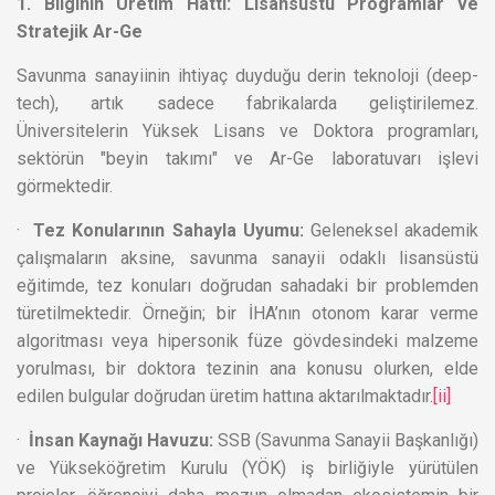
1. Bilginin Üretim Hattı: Lisansüstü Programlar ve
Stratejik Ar-Ge
Savunma sanayiinin ihtiyaç duyduğu derin teknoloji (deep-
tech), artık sadece fabrikalarda geliştirilemez.
Üniversitelerin Yüksek Lisans ve Doktora programları,
sektörün "beyin takımı" ve Ar-Ge laboratuvarı işlevi
görmektedir.
·
Tez Konularının Sahayla Uyumu:
Geleneksel akademik
çalışmaların aksine, savunma sanayii odaklı lisansüstü
eğitimde, tez konuları doğrudan sahadaki bir problemden
türetilmektedir. Örneğin; bir İHA’nın otonom karar verme
algoritması veya hipersonik füze gövdesindeki malzeme
yorulması, bir doktora tezinin ana konusu olurken, elde
edilen bulgular doğrudan üretim hattına aktarılmaktadır.
[ii]
·
İnsan Kaynağı Havuzu:
SSB (Savunma Sanayii Başkanlığı)
ve Yükseköğretim Kurulu (YÖK) iş birliğiyle yürütülen