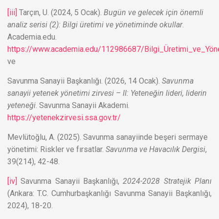
[iii]
Tarçın, U. (2024, 5 Ocak).
Bugün ve gelecek için önemli
analiz serisi (2): Bilgi üretimi ve yönetiminde okullar
.
Academia.edu.
https://www.academia.edu/112986687/Bilgi_Üretimi_ve_Yön
ve
Savunma Sanayii Başkanlığı. (2026, 14 Ocak).
Savunma
sanayii yetenek yönetimi zirvesi – II: Yeteneğin lideri, liderin
yeteneği
. Savunma Sanayii Akademi.
https://yetenekzirvesi.ssa.gov.tr/
Mevlütoğlu, A. (2025). Savunma sanayiinde beşeri sermaye
yönetimi: Riskler ve fırsatlar.
Savunma ve Havacılık Dergisi
,
39(214), 42-48.
[iv]
Savunma Sanayii Başkanlığı,
2024-2028 Stratejik Planı
(Ankara: T.C. Cumhurbaşkanlığı Savunma Sanayii Başkanlığı,
2024), 18-20.