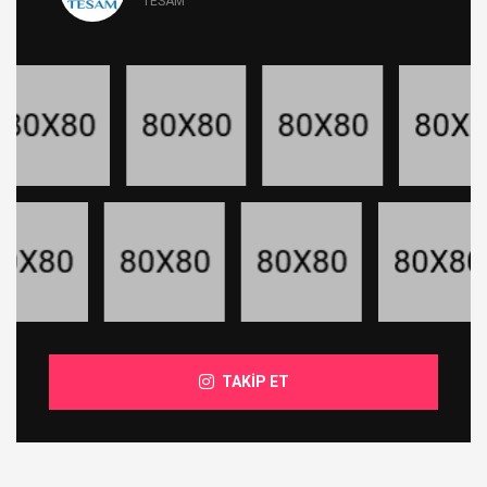
TESAM
TAKİP ET