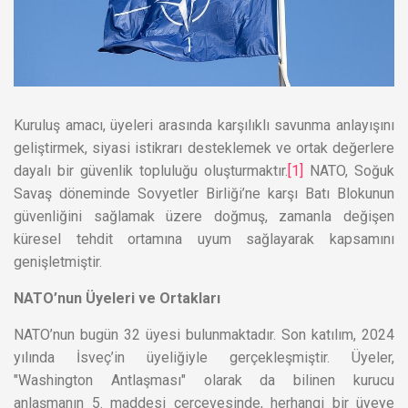
Kuruluş amacı, üyeleri arasında karşılıklı savunma anlayışını
geliştirmek, siyasi istikrarı desteklemek ve ortak değerlere
dayalı bir güvenlik topluluğu oluşturmaktır.
[1]
NATO, Soğuk
Savaş döneminde Sovyetler Birliği’ne karşı Batı Blokunun
güvenliğini sağlamak üzere doğmuş, zamanla değişen
küresel tehdit ortamına uyum sağlayarak kapsamını
genişletmiştir.
NATO’nun Üyeleri ve Ortakları
NATO’nun bugün 32 üyesi bulunmaktadır. Son katılım, 2024
yılında İsveç’in üyeliğiyle gerçekleşmiştir. Üyeler,
"Washington Antlaşması" olarak da bilinen kurucu
anlaşmanın 5. maddesi çerçevesinde, herhangi bir üyeye