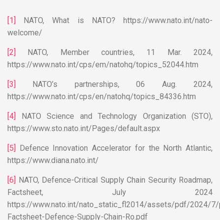
[1]
NATO, What is NATO? https://www.nato.int/nato-
welcome/
[2]
NATO, Member countries, 11 Mar. 2024,
https://www.nato.int/cps/em/natohq/topics_52044.htm
[3]
NATO’s partnerships, 06 Aug. 2024,
https://www.nato.int/cps/en/natohq/topics_84336.htm
[4]
NATO Science and Technology Organization (STO),
https://www.sto.nato.int/Pages/default.aspx
[5]
Defence Innovation Accelerator for the North Atlantic,
https://www.diana.nato.int/
[6]
NATO, Defence-Critical Supply Chain Security Roadmap,
Factsheet, July 2024
https://www.nato.int/nato_static_fl2014/assets/pdf/2024/7
Factsheet-Defence-Supply-Chain-Ro.pdf