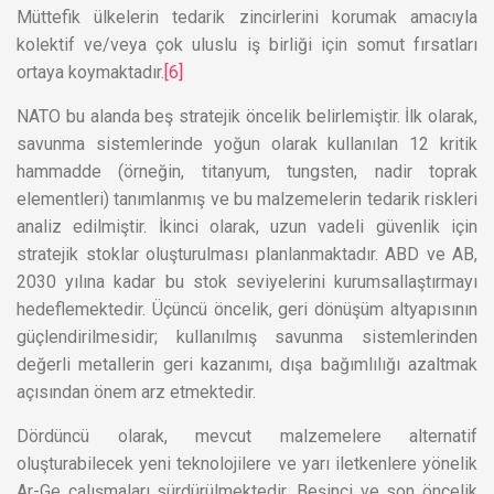
Müttefik ülkelerin tedarik zincirlerini korumak amacıyla
kolektif ve/veya çok uluslu iş birliği için somut fırsatları
ortaya koymaktadır.
[6]
NATO bu alanda beş stratejik öncelik belirlemiştir. İlk olarak,
savunma sistemlerinde yoğun olarak kullanılan 12 kritik
hammadde (örneğin, titanyum, tungsten, nadir toprak
elementleri) tanımlanmış ve bu malzemelerin tedarik riskleri
analiz edilmiştir. İkinci olarak, uzun vadeli güvenlik için
stratejik stoklar oluşturulması planlanmaktadır. ABD ve AB,
2030 yılına kadar bu stok seviyelerini kurumsallaştırmayı
hedeflemektedir. Üçüncü öncelik, geri dönüşüm altyapısının
güçlendirilmesidir; kullanılmış savunma sistemlerinden
değerli metallerin geri kazanımı, dışa bağımlılığı azaltmak
açısından önem arz etmektedir.
Dördüncü olarak, mevcut malzemelere alternatif
oluşturabilecek yeni teknolojilere ve yarı iletkenlere yönelik
Ar-Ge çalışmaları sürdürülmektedir. Beşinci ve son öncelik