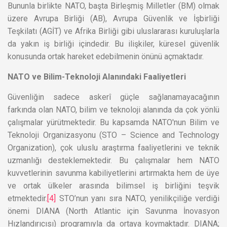
Bununla birlikte NATO, başta Birleşmiş Milletler (BM) olmak
üzere Avrupa Birliği (AB), Avrupa Güvenlik ve İşbirliği
Teşkilatı (AGİT) ve Afrika Birliği gibi uluslararası kuruluşlarla
da yakın iş birliği içindedir. Bu ilişkiler, küresel güvenlik
konusunda ortak hareket edebilmenin önünü açmaktadır.
NATO ve Bilim-Teknoloji Alanındaki Faaliyetleri
Güvenliğin sadece askerî güçle sağlanamayacağının
farkında olan NATO, bilim ve teknoloji alanında da çok yönlü
çalışmalar yürütmektedir. Bu kapsamda NATO'nun Bilim ve
Teknoloji Organizasyonu (STO – Science and Technology
Organization), çok uluslu araştırma faaliyetlerini ve teknik
uzmanlığı desteklemektedir. Bu çalışmalar hem NATO
kuvvetlerinin savunma kabiliyetlerini artırmakta hem de üye
ve ortak ülkeler arasında bilimsel iş birliğini teşvik
etmektedir.
[4]
STO’nun yanı sıra NATO, yenilikçiliğe verdiği
önemi DIANA (North Atlantic için Savunma İnovasyon
Hızlandırıcısı) programıyla da ortaya koymaktadır. DIANA;