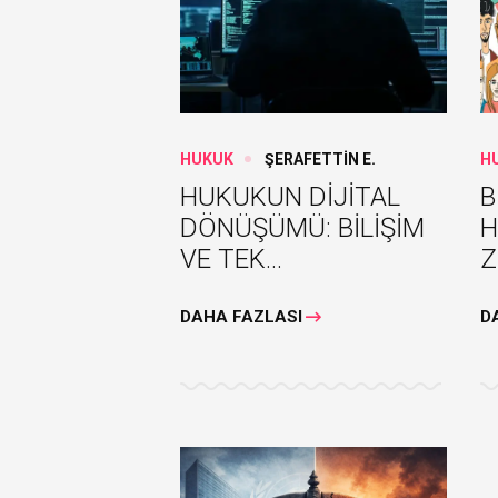
HUKUK
ŞERAFETTİN E.
H
HUKUKUN DİJİTAL
B
DÖNÜŞÜMÜ: BİLİŞİM
H
VE TEK...
Z
DAHA FAZLASI
D