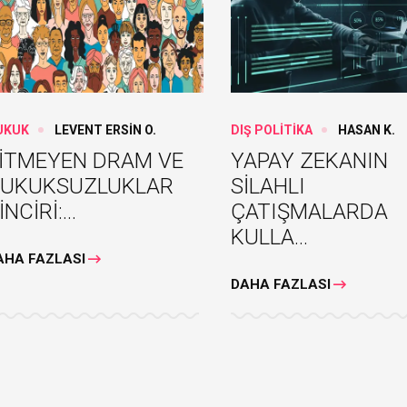
HALKIN SESİ Mİ, KRİZİN
TÜRK DÜNYASI
DİLİ Mİ? POPÜLİZMİN
ARAŞTIRMALARI
DEMOKRASİ VE EKONOMİ
İDEOLOJİ VE YÖ
UKUK
LEVENT ERSİN O.
DIŞ POLİTİKA
HASAN K.
ÜZERİNDEKİ ETKİLERİ
SORUNU
İTMEYEN DRAM VE
YAPAY ZEKANIN
UKUKSUZLUKLAR
SİLAHLI
İNCİRİ:...
ÇATIŞMALARDA
KULLA...
AHA FAZLASI
DAHA FAZLASI