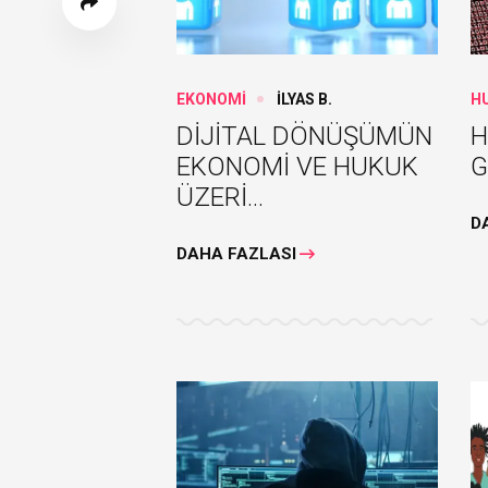
EKONOMİ
İLYAS B.
H
DİJİTAL DÖNÜŞÜMÜN
H
EKONOMİ VE HUKUK
G
ÜZERİ...
D
DAHA FAZLASI