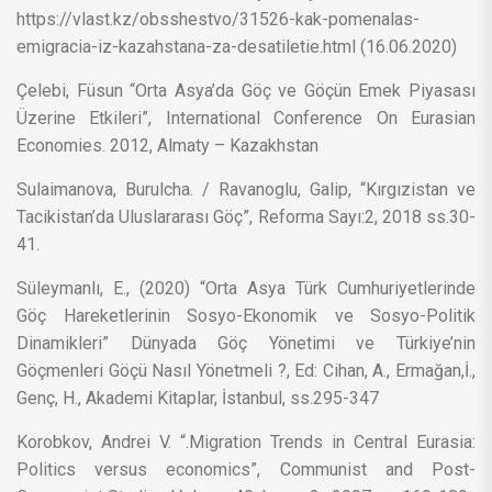
https://vlast.kz/obsshestvo/31526-kak-pomenalas-
emigracia-iz-kazahstana-za-desatiletie.html (16.06.2020)
Çelebi, Füsun “Orta Asya’da Göç ve Göçün Emek Piyasası
Üzerine Etkileri”, International Conference On Eurasian
Economies. 2012, Almaty – Kazakhstan
Sulaimanova, Burulcha. / Ravanoglu, Galip, “Kırgızistan ve
Tacikistan’da Uluslararası Göç”, Reforma Sayı:2, 2018 ss.30-
41.
Süleymanlı, E., (2020) “Orta Asya Türk Cumhuriyetlerinde
Göç Hareketlerinin Sosyo-Ekonomik ve Sosyo-Politik
Dinamikleri” Dünyada Göç Yönetimi ve Türkiye’nin
Göçmenleri Göçü Nasıl Yönetmeli ?, Ed: Cihan, A., Ermağan,İ.,
Genç, H., Akademi Kitaplar, İstanbul, ss.295-347
Korobkov, Andrei V. “.Migration Trends in Central Eurasia:
Politics versus economics”, Communist and Post-