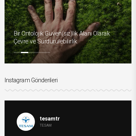
NA
Bir Ontolojik Güven(siz)lik Alanı Olarak
ÜZ
Çevre ve Sürdürülebilirlik
SÜ
Instagram Gönderileri
tesamtr
TESAM