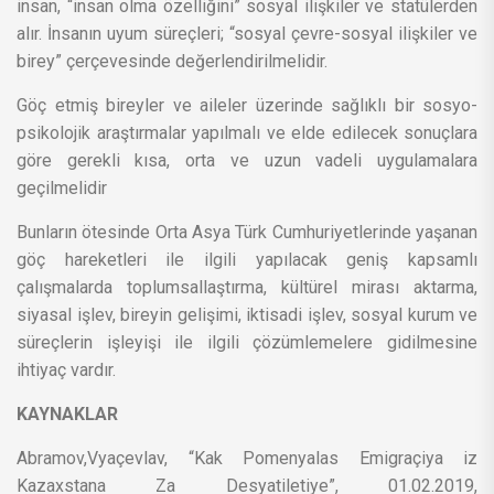
insan, “insan olma özelliğini” sosyal ilişkiler ve statülerden
alır. İnsanın uyum süreçleri; “sosyal çevre-sosyal ilişkiler ve
birey” çerçevesinde değerlendirilmelidir.
Göç etmiş bireyler ve aileler üzerinde sağlıklı bir sosyo-
psikolojik araştırmalar yapılmalı ve elde edilecek sonuçlara
göre gerekli kısa, orta ve uzun vadeli uygulamalara
geçilmelidir
Bunların ötesinde Orta Asya Türk Cumhuriyetlerinde yaşanan
göç hareketleri ile ilgili yapılacak geniş kapsamlı
çalışmalarda toplumsallaştırma, kültürel mirası aktarma,
siyasal işlev, bireyin gelişimi, iktisadi işlev, sosyal kurum ve
süreçlerin işleyişi ile ilgili çözümlemelere gidilmesine
ihtiyaç vardır.
KAYNAKLAR
Abramov,Vyaçevlav, “Kak Pomenyalas Emigraçiya iz
Kazaxstana Za Desyatiletiye”, 01.02.2019,