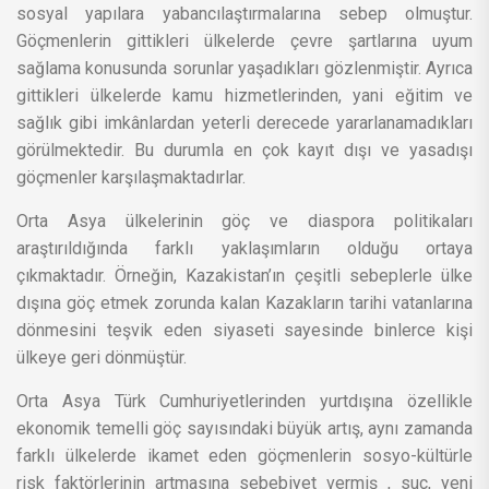
sosyal yapılara yabancılaştırmalarına sebep olmuştur.
Göçmenlerin gittikleri ülkelerde çevre şartlarına uyum
sağlama konusunda sorunlar yaşadıkları gözlenmiştir. Ayrıca
gittikleri ülkelerde kamu hizmetlerinden, yani eğitim ve
sağlık gibi imkânlardan yeterli derecede yararlanamadıkları
görülmektedir. Bu durumla en çok kayıt dışı ve yasadışı
göçmenler karşılaşmaktadırlar.
Orta Asya ülkelerinin göç ve diaspora politikaları
araştırıldığında farklı yaklaşımların olduğu ortaya
çıkmaktadır. Örneğin, Kazakistan’ın çeşitli sebeplerle ülke
dışına göç etmek zorunda kalan Kazakların tarihi vatanlarına
dönmesini teşvik eden siyaseti sayesinde binlerce kişi
ülkeye geri dönmüştür.
Orta Asya Türk Cumhuriyetlerinden yurtdışına özellikle
ekonomik temelli göç sayısındaki büyük artış, aynı zamanda
farklı ülkelerde ikamet eden göçmenlerin sosyo-kültürle
risk faktörlerinin artmasına sebebiyet vermiş , suç, yeni