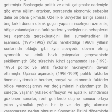
getirmiştir. Başlangıçta politik ve etnik çatışmalar nedeniyle
göç etme eğilimi artarken, sonrasında ekonomik sebepler
daha ön plana çıkmıştır. Özellikle Sovyetler Birliği sonrası,
beş farklı dönem olarak göçün yapısını inceleyen uzmanlar,
bölge vatandaşlarının farklı yerlere yönelişlerinin sebeplerini
beş aşamada gerçekleştiğini ileri sürmektedirler. İlk
aşamada, (1991-1992) nüfus hareketliliği 1980’li yılların
sonlarında olduğu gibi aynı seviyede devam etmiş,
ayrımcılık ve etnik bazlı çatışmalar çerçevesinde
şekillenmiştir. Göç sürecinin ikinci aşamasında ise (1993-
1995) politik ve etnik faktörler hâkimiyetini devam
ettirmiştir. Üçüncü aşamada, (1996-1999) politik faktörler
önemini yitirmekle beraber, sosyal ve ekonomik faktörler
bölge vatandaşlarının yer değişimlerini hızlandırmıştır. Bu
süreçte, yaşanan yüksek enflasyon ve işsizlik, istihdamda
gözlenen sorunlar, reel gelirlerde düşme sonucu ortaya
çıkan yoksulluk yoğun bir iç ve dış göç akımının
yaşanmasına neden olmuştur. Sovyetler Birliği döneminde