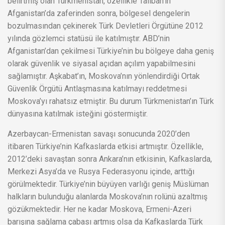
belirtmiş olan Türkmenistan, özellikle Taliban’ın
Afganistan’da zaferinden sonra, bölgesel dengelerin
bozulmasından çekinerek Türk Devletleri Örgütüne 2012
yılında gözlemci statüsü ile katılmıştır. ABD’nin
Afganistan’dan çekilmesi Türkiye’nin bu bölgeye daha geniş
olarak güvenlik ve siyasal açıdan açılım yapabilmesini
sağlamıştır. Aşkabat’ın, Moskova’nın yönlendirdiği Ortak
Güvenlik Örgütü Antlaşmasına katılmayı reddetmesi
Moskova’yı rahatsız etmiştir. Bu durum Türkmenistan’ın Türk
dünyasına katılmak isteğini göstermiştir.
Azerbaycan-Ermenistan savaşı sonucunda 2020’den
itibaren Türkiye’nin Kafkaslarda etkisi artmıştır. Özellikle,
2012’deki savaştan sonra Ankara’nın etkisinin, Kafkaslarda,
Merkezi Asya’da ve Rusya Federasyonu içinde, arttığı
görülmektedir. Türkiye’nin büyüyen varlığı geniş Müslüman
halkların bulunduğu alanlarda Moskova’nın rolünü azaltmış
gözükmektedir. Her ne kadar Moskova, Ermeni-Azeri
barışına sağlama çabası artmış olsa da Kafkaslarda Türk