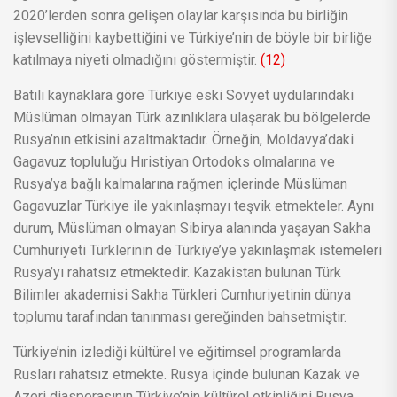
2020’lerden sonra gelişen olaylar karşısında bu birliğin
işlevselliğini kaybettiğini ve Türkiye’nin de böyle bir birliğe
katılmaya niyeti olmadığını göstermiştir.
(12)
Batılı kaynaklara göre Türkiye eski Sovyet uydularındaki
Müslüman olmayan Türk azınlıklara ulaşarak bu bölgelerde
Rusya’nın etkisini azaltmaktadır. Örneğin, Moldavya’daki
Gagavuz topluluğu Hıristiyan Ortodoks olmalarına ve
Rusya’ya bağlı kalmalarına rağmen içlerinde Müslüman
Gagavuzlar Türkiye ile yakınlaşmayı teşvik etmekteler. Aynı
durum, Müslüman olmayan Sibirya alanında yaşayan Sakha
Cumhuriyeti Türklerinin de Türkiye’ye yakınlaşmak istemeleri
Rusya’yı rahatsız etmektedir. Kazakistan bulunan Türk
Bilimler akademisi Sakha Türkleri Cumhuriyetinin dünya
toplumu tarafından tanınması gereğinden bahsetmiştir.
Türkiye’nin izlediği kültürel ve eğitimsel programlarda
Rusları rahatsız etmekte. Rusya içinde bulunan Kazak ve
Azeri diasporasının Türkiye’nin kültürel etkinliğini Rusya