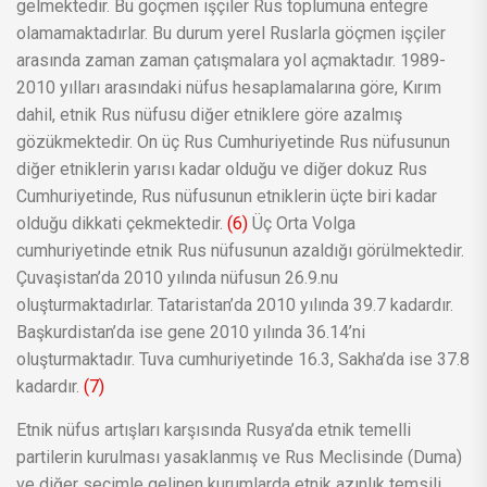
gelmektedir. Bu göçmen işçiler Rus toplumuna entegre
olamamaktadırlar. Bu durum yerel Ruslarla göçmen işçiler
arasında zaman zaman çatışmalara yol açmaktadır. 1989-
2010 yılları arasındaki nüfus hesaplamalarına göre, Kırım
dahil, etnik Rus nüfusu diğer etniklere göre azalmış
gözükmektedir. On üç Rus Cumhuriyetinde Rus nüfusunun
diğer etniklerin yarısı kadar olduğu ve diğer dokuz Rus
Cumhuriyetinde, Rus nüfusunun etniklerin üçte biri kadar
olduğu dikkati çekmektedir.
(6)
Üç Orta Volga
cumhuriyetinde etnik Rus nüfusunun azaldığı görülmektedir.
Çuvaşistan’da 2010 yılında nüfusun 26.9.nu
oluşturmaktadırlar. Tataristan’da 2010 yılında 39.7 kadardır.
Başkurdistan’da ise gene 2010 yılında 36.14’ni
oluşturmaktadır. Tuva cumhuriyetinde 16.3, Sakha’da ise 37.8
kadardır.
(7)
Etnik nüfus artışları karşısında Rusya’da etnik temelli
partilerin kurulması yasaklanmış ve Rus Meclisinde (Duma)
ve diğer seçimle gelinen kurumlarda etnik azınlık temsili