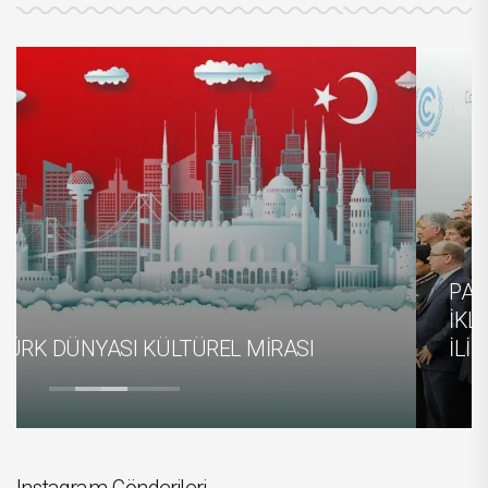
PARİS İKLİM ANLAŞMASI VE KÜRESEL
İKLİM POLİTİKALARININ ULUSLARARASI
İLİŞKİLERE ETKİSİ