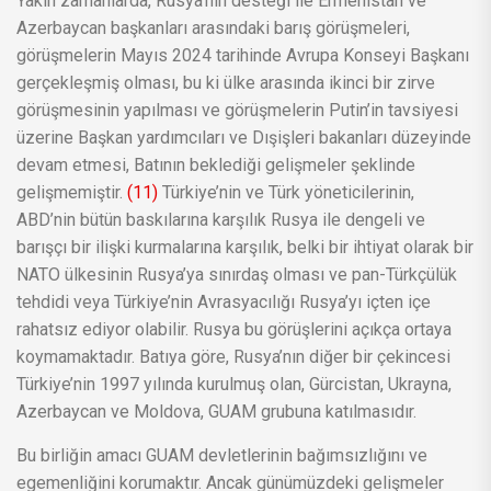
Yakın zamanlarda, Rusya’nın desteği ile Ermenistan ve
Azerbaycan başkanları arasındaki barış görüşmeleri,
görüşmelerin Mayıs 2024 tarihinde Avrupa Konseyi Başkanı
gerçekleşmiş olması, bu ki ülke arasında ikinci bir zirve
görüşmesinin yapılması ve görüşmelerin Putin’in tavsiyesi
üzerine Başkan yardımcıları ve Dışişleri bakanları düzeyinde
devam etmesi, Batının beklediği gelişmeler şeklinde
gelişmemiştir.
(11)
Türkiye’nin ve Türk yöneticilerinin,
ABD’nin bütün baskılarına karşılık Rusya ile dengeli ve
barışçı bir ilişki kurmalarına karşılık, belki bir ihtiyat olarak bir
NATO ülkesinin Rusya’ya sınırdaş olması ve pan-Türkçülük
tehdidi veya Türkiye’nin Avrasyacılığı Rusya’yı içten içe
rahatsız ediyor olabilir. Rusya bu görüşlerini açıkça ortaya
koymamaktadır. Batıya göre, Rusya’nın diğer bir çekincesi
Türkiye’nin 1997 yılında kurulmuş olan, Gürcistan, Ukrayna,
Azerbaycan ve Moldova, GUAM grubuna katılmasıdır.
Bu birliğin amacı GUAM devletlerinin bağımsızlığını ve
egemenliğini korumaktır. Ancak günümüzdeki gelişmeler