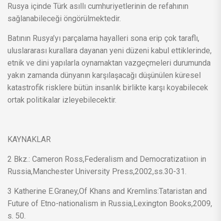
Rusya içinde Türk asıllı cumhuriyetlerinin de refahının
sağlanabileceği öngörülmektedir.
Batının Rusya’yı parçalama hayalleri sona erip çok taraflı,
uluslararası kurallara dayanan yeni düzeni kabul ettiklerinde,
etnik ve dini yapılarla oynamaktan vazgeçmeleri durumunda
yakın zamanda dünyanın karşılaşacağı düşünülen küresel
katastrofik risklere bütün insanlık birlikte karşı koyabilecek
ortak politikalar izleyebilecektir.
KAYNAKLAR
2 Bkz.: Cameron Ross,Federalism and Democratizatiıon in
Russia,Manchester University Press,2002,ss.30-31.
3 Katherine E.Graney,Of Khans and Kremlins:Tataristan and
Future of Etno-nationalism in Russia,Lexington Books,2009,
s. 50.