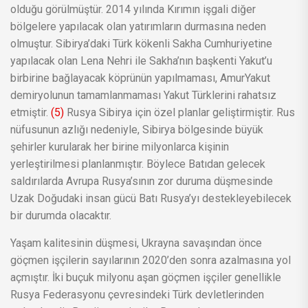
olduğu görülmüştür. 2014 yılında Kırımın işgali diğer
bölgelere yapılacak olan yatırımların durmasına neden
olmuştur. Sibirya’daki Türk kökenli Sakha Cumhuriyetine
yapılacak olan Lena Nehri ile Sakha’nın başkenti Yakut’u
birbirine bağlayacak köprünün yapılmaması, AmurYakut
demiryolunun tamamlanmaması Yakut Türklerini rahatsız
etmiştir.
(5)
Rusya Sibirya için özel planlar geliştirmiştir. Rus
nüfusunun azlığı nedeniyle, Sibirya bölgesinde büyük
şehirler kurularak her birine milyonlarca kişinin
yerleştirilmesi planlanmıştır. Böylece Batıdan gelecek
saldırılarda Avrupa Rusya’sının zor duruma düşmesinde
Uzak Doğudaki insan gücü Batı Rusya’yı destekleyebilecek
bir durumda olacaktır.
Yaşam kalitesinin düşmesi, Ukrayna savaşından önce
göçmen işçilerin sayılarının 2020’den sonra azalmasına yol
açmıştır. İki buçuk milyonu aşan göçmen işçiler genellikle
Rusya Federasyonu çevresindeki Türk devletlerinden