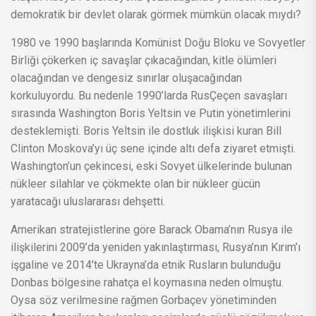
demokratik bir devlet olarak görmek mümkün olacak mıydı?
1980 ve 1990 başlarında Komünist Doğu Bloku ve Sovyetler
Birliği çökerken iç savaşlar çıkacağından, kitle ölümleri
olacağından ve dengesiz sınırlar oluşacağından
korkuluyordu. Bu nedenle 1990’larda RusÇeçen savaşları
sırasında Washington Boris Yeltsin ve Putin yönetimlerini
desteklemişti. Boris Yeltsin ile dostluk ilişkisi kuran Bill
Clinton Moskova’yı üç sene içinde altı defa ziyaret etmişti.
Washington’un çekincesi, eski Sovyet ülkelerinde bulunan
nükleer silahlar ve çökmekte olan bir nükleer gücün
yaratacağı uluslararası dehşetti.
Amerikan stratejistlerine göre Barack Obama’nın Rusya ile
ilişkilerini 2009’da yeniden yakınlaştırması, Rusya’nın Kırım’ı
işgaline ve 2014’te Ukrayna’da etnik Rusların bulunduğu
Donbas bölgesine rahatça el koymasına neden olmuştu.
Oysa söz verilmesine rağmen Gorbaçev yönetiminden