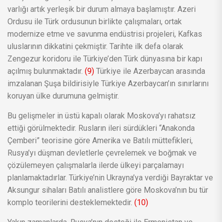
varlığı artık yerleşik bir durum almaya başlamıştır. Azeri
Ordusu ile Türk ordusunun birlikte çalışmaları, ortak
modernize etme ve savunma endüstrisi projeleri, Kafkas
uluslarının dikkatini çekmiştir. Tarihte ilk defa olarak
Zengezur koridoru ile Türkiye’den Türk dünyasına bir kapı
açılmış bulunmaktadır.
(9)
Türkiye ile Azerbaycan arasında
imzalanan Şuşa bildirisiyle Türkiye Azerbaycan’ın sınırlarını
koruyan ülke durumuna gelmiştir.
Bu gelişmeler in üstü kapalı olarak Moskova’yı rahatsız
ettiği görülmektedir. Rusların ileri sürdükleri “Anakonda
Çemberi” teorisine göre Amerika ve Batılı müttefikleri,
Rusya’yı düşman devletlerle çevrelemek ve boğmak ve
çözülemeyen çalışmalarla ilerde ülkeyi parçalamayı
planlamaktadırlar. Türkiye’nin Ukrayna’ya verdiği Bayraktar ve
Aksungur sihaları Batılı analistlere göre Moskova’nın bu tür
komplo teorilerini desteklemektedir.
(10)