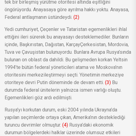
tek bir birleşmiş yürütme otoritesi altında eşitliğini
öngörüyordu. Anayasaya göre ayrılma hakkı yoktu. Anayasa,
Federal antlaşmanın üstündeydi.
(2)
Yedi cumhuriyet, Çeçenler ve Tataristan egemenlikleri ihlal
ettiğini ileri sürerek bu anayasayı desteklemediler. Bunların
içinde, Başkırıstan, Dağıstan, KarçayÇerkesistan, Mordovia,
Tuva ve Çavuşistan bulunuyordu. Bunlara Avrupa Rusya’sında
bulunan on oblast da dahildi. Bu gelişmeden korkan Yeltsin
1994’te bütün federal yöneticileri atama ve Moskova’nın
otoritesini merkezileştirmeyi seçti. Yönetimin merkeziye
otoriteye devri Putin döneminde de devam etti.
(3)
Bu
durumda federal ünitelerin yalnızca ismen varlığı oluştu.
Egemenlikleri göz ardı edilmişti.
Rusya’yı korkutan durum, eski 2004 yılında Ukrayna’da
yapılan seçimlerde ortaya çıkan, Amerika’nın desteklediği
turuncu devrimler olmuştur.
(4)
Rusya’daki ekonomik
durumun bölgelerdeki halklar üzerinde olumsuz etkileri