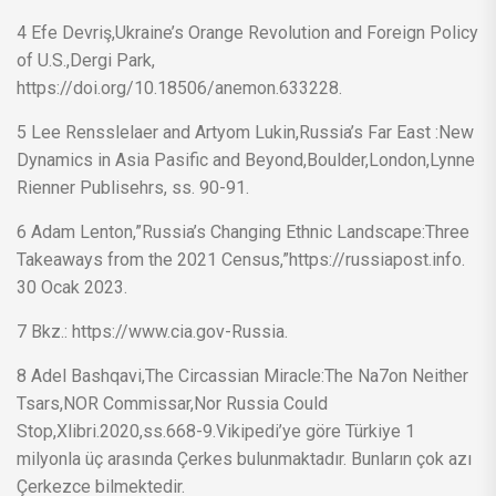
4 Efe Devriş,Ukraine’s Orange Revolution and Foreign Policy
of U.S.,Dergi Park,
https://doi.org/10.18506/anemon.633228.
5 Lee Rensslelaer and Artyom Lukin,Russia’s Far East :New
Dynamics in Asia Pasific and Beyond,Boulder,London,Lynne
Rienner Publisehrs, ss. 90-91.
6 Adam Lenton,”Russia’s Changing Ethnic Landscape:Three
Takeaways from the 2021 Census,”https://russiapost.info.
30 Ocak 2023.
7 Bkz.: https://www.cia.gov-Russia.
8 Adel Bashqavi,The Circassian Miracle:The Na7on Neither
Tsars,NOR Commissar,Nor Russia Could
Stop,Xlibri.2020,ss.668-9.Vikipedi’ye göre Türkiye 1
milyonla üç arasında Çerkes bulunmaktadır. Bunların çok azı
Çerkezce bilmektedir.