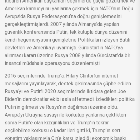
itibaren Amerikan başkanları seçimlerde güçlü gözükmek ve
Amerikan kamuoyunu yanlarına çekmek için NATO’nun Doğu
Avrupa’da Rusya Federasyonu’na doğru genişlemesini
gerçekleştirmişlerdi. 2007 yılında Almanya’da yapılan
güvenlik konferansında Putin, tek kutuplu dünya düzenini
kendi hegemonyasını genişletme Politikaları izleyen Batılı
devletleri ve Amerika’yı uyarmıştı. Gürcistan’ın NATO’ya
alınması kararı üzerine Rusya 2008 yılında Gürcistan’da bir
insancıl müdahale operasyonu düzenlemişti.
2016 seçimlerinde Trump’a, Hilary Clinton’un internet
mesajlarını yayınlayarak, destek çıkılmasında şüphe edilen
Rusya’yı ve Putin’i 2020 seçimlerinde iktidara gelen Joe
Biden’in demokratlar ekibi asla affetmedi. İzledikleri politika
Putin’in gitmesi ve Rusya’nın dağılması üzerine oldu.
Avrupa’yı Ukrayna savaşı ile korkutup yanlarına çektikten
sonra Putin’e olan kızgınlıkları ve Trump’ın tekrar
seçilebilme korkusu o kadar ileri gitti ki, Trump’ın sert
yönetim yaklaşımıyla Çin’e karşı izlediği ekonomik baskı