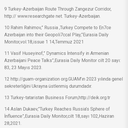
9 Turkey-Azerbaijan Route Through Zangezur Corridor,
http:// www.researchgate net. Turkey-Azerbaijan.
10 Rahim Rahimov,” Russia ,Turkey Compete to En7ce
Azerbaijan into their Geopoli7ccal Play,”Eurasia Daily
Monitor,vol.18,issue 1 14,Temmuz 2021
11 Vasif Huseyinof,” Dynamics İntensify in Armenian
Azerbaijani Peace Talks”,Eurasia Daily Monitor cilt 20 sayı:
83, 23 Mayıs 2023.
12 http://guam-organization org.GUAM’ın 2023 yılında genel
sekreterliğini Ukrayna üstlenmiş durumdadır.
13 Turkey-tataristan Business Forum,http://deik.org.tr
14 Aslan Dukaev,”Turkey Reaches Russia’s Sphere of
İnfluence”,Eurasia Daily Monitor,cilt 18,sayı 102,Haziran
28,2021.